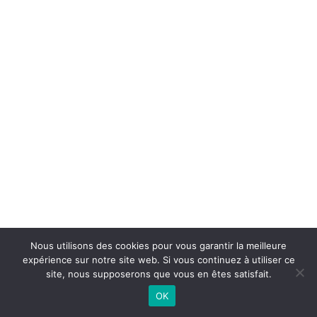
Nous utilisons des cookies pour vous garantir la meilleure
expérience sur notre site web. Si vous continuez à utiliser ce
©
2026 - GSMH38 Handball | Site internet réalisé par
site, nous supposerons que vous en êtes satisfait.
OK
MENTIONS LÉGALES