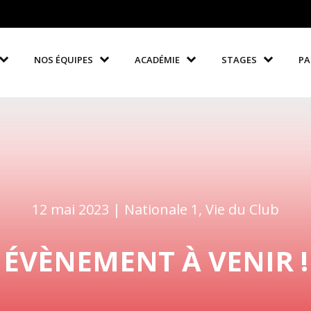
NOS ÉQUIPES
ACADÉMIE
STAGES
PA
12 mai 2023 |
Nationale 1
,
Vie du Club
ÉVÈNEMENT À VENIR !