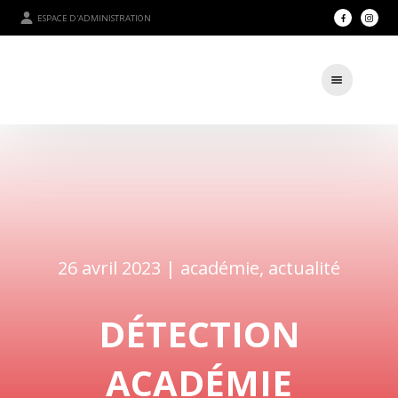
ESPACE D'ADMINISTRATION
26 avril 2023 |
académie
,
actualité
DÉTECTION
ACADÉMIE